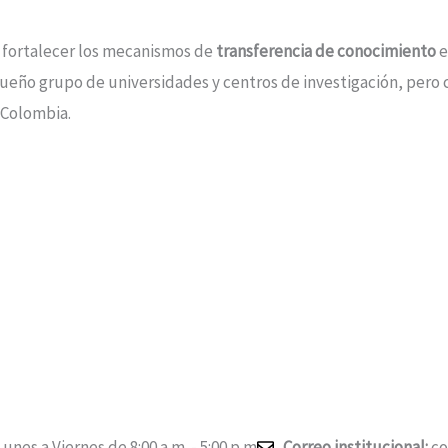
e fortalecer los mecanismos de
transferencia de conocimiento
e
queño grupo de universidades y centros de investigación, pero
Colombia.
unes a Viernes de 8:00 a.m. - 5:00 p.m
Correo institucional:
co