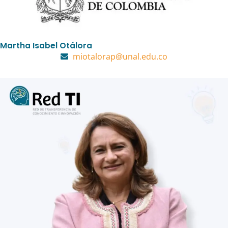
Martha Isabel Otálora
miotalorap@unal.edu.co